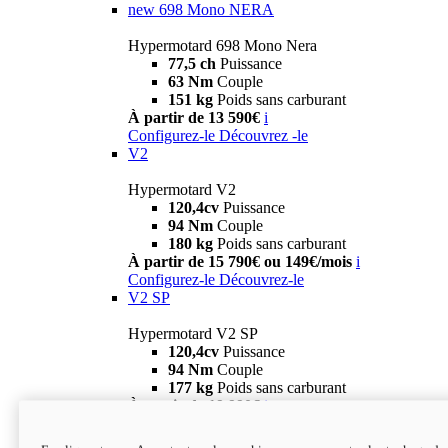
new
698 Mono NERA
Hypermotard 698 Mono Nera
77,5 ch
Puissance
63 Nm
Couple
151 kg
Poids sans carburant
À partir de 13 590€
i
Configurez-le
Découvrez -le
V2
Hypermotard V2
120,4cv
Puissance
94 Nm
Couple
180 kg
Poids sans carburant
À partir de 15 790€ ou 149€/mois
i
Configurez-le
Découvrez-le
V2 SP
Hypermotard V2 SP
120,4cv
Puissance
94 Nm
Couple
177 kg
Poids sans carburant
À partir de 19 990€
i
Configurez-le
Découvrez-le
new
V2 SP 100