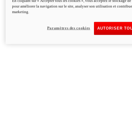
En cliquant sur « Accepter tous les cookies », vous acceptez le stockage de 
pour améliorer la navigation sur le site, analyser son utilisation et contribue
Hypermotard V2 SP 100
marketing.
120,4cv
Puissance
94 Nm
Couple
177 kg
Poids sans carburant
Paramètres des cookies
AUTORISER TO
Découvrez-le
Monster