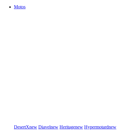
Motos
DesertX
new
Diavel
new
Heritage
new
Hypermotard
new