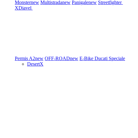
Monster
new
Multistrada
new
Panigale
new
Streetfighter
XDiavel
Permis A2
new
OFF-ROAD
new
E-Bike
Ducati Speciale
DesertX