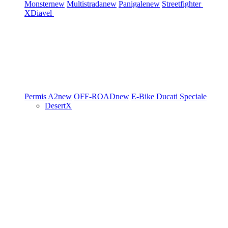
Monster
new
Multistrada
new
Panigale
new
Streetfighter
XDiavel
Permis A2
new
OFF-ROAD
new
E-Bike
Ducati Speciale
DesertX