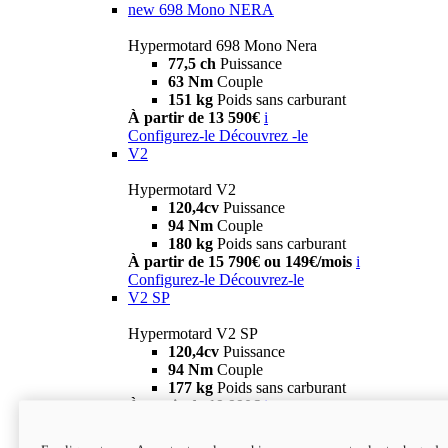
new
698 Mono NERA
Hypermotard 698 Mono Nera
77,5 ch
Puissance
63 Nm
Couple
151 kg
Poids sans carburant
À partir de 13 590€
i
Configurez-le
Découvrez -le
V2
Hypermotard V2
120,4cv
Puissance
94 Nm
Couple
180 kg
Poids sans carburant
À partir de 15 790€ ou 149€/mois
i
Configurez-le
Découvrez-le
V2 SP
Hypermotard V2 SP
120,4cv
Puissance
94 Nm
Couple
177 kg
Poids sans carburant
À partir de 19 990€
i
Configurez-le
Découvrez-le
new
V2 SP 100