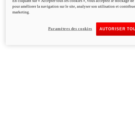
En cliquant sur « Accepter tous les cookies », vous acceptez le stockage de 
pour améliorer la navigation sur le site, analyser son utilisation et contribue
Hypermotard V2 SP 100
marketing.
120,4cv
Puissance
94 Nm
Couple
177 kg
Poids sans carburant
Paramètres des cookies
AUTORISER TO
Découvrez-le
Monster