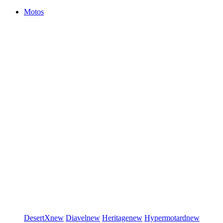
Motos
DesertX
new
Diavel
new
Heritage
new
Hypermotard
new