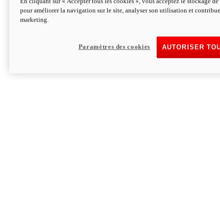
En cliquant sur « Accepter tous les cookies », vous acceptez le stockage de 
pour améliorer la navigation sur le site, analyser son utilisation et contribue
Hypermotard V2 SP 100
marketing.
120,4cv
Puissance
94 Nm
Couple
177 kg
Poids sans carburant
Paramètres des cookies
AUTORISER TO
Découvrez-le
Monster