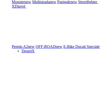
Monster
new
Multistrada
new
Panigale
new
Streetfighter
XDiavel
Permis A2
new
OFF-ROAD
new
E-Bike
Ducati Speciale
DesertX