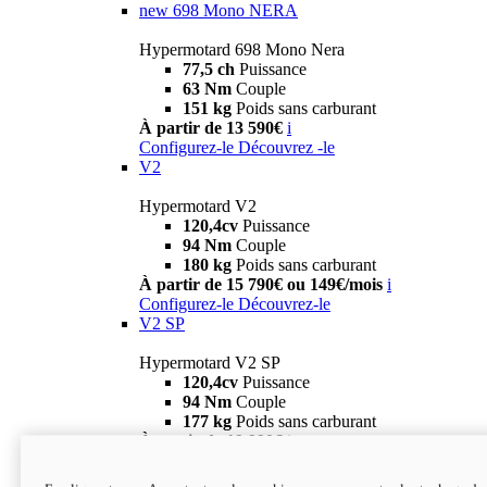
new
698 Mono NERA
Hypermotard 698 Mono Nera
77,5 ch
Puissance
63 Nm
Couple
151 kg
Poids sans carburant
À partir de 13 590€
i
Configurez-le
Découvrez -le
V2
Hypermotard V2
120,4cv
Puissance
94 Nm
Couple
180 kg
Poids sans carburant
À partir de 15 790€ ou 149€/mois
i
Configurez-le
Découvrez-le
V2 SP
Hypermotard V2 SP
120,4cv
Puissance
94 Nm
Couple
177 kg
Poids sans carburant
À partir de 19 990€
i
Configurez-le
Découvrez-le
new
V2 SP 100