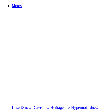
Motos
DesertX
new
Diavel
new
Heritage
new
Hypermotard
new