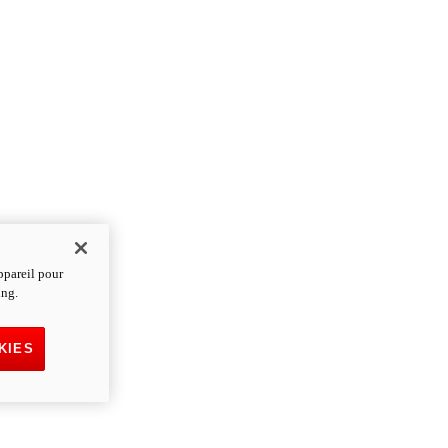
ppareil pour
ing.
KIES