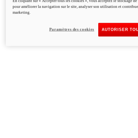
En cliquant sur « Accepter tous les cookies », vous acceptez le stockage de 
pour améliorer la navigation sur le site, analyser son utilisation et contribue
Hypermotard V2 SP 100
marketing.
120,4 ch
Puissance
94 Nm
Couple
177 kg
Poids sans carburant
Paramètres des cookies
AUTORISER TO
Découvrez-le
Monster