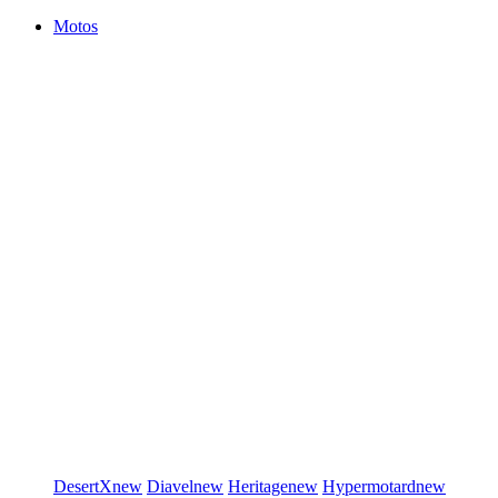
Motos
DesertX
new
Diavel
new
Heritage
new
Hypermotard
new