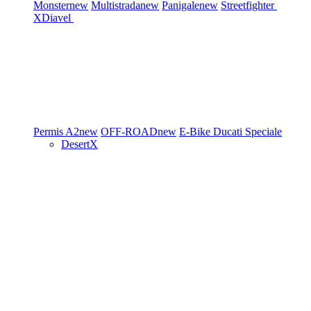
Monster
new
Multistrada
new
Panigale
new
Streetfighter
XDiavel
Permis A2
new
OFF-ROAD
new
E-Bike
Ducati Speciale
DesertX