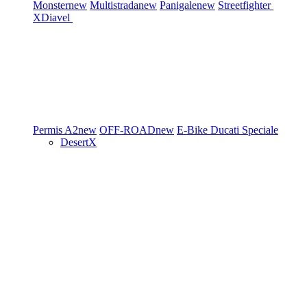
Monster
new
Multistrada
new
Panigale
new
Streetfighter
XDiavel
Permis A2
new
OFF-ROAD
new
E-Bike
Ducati Speciale
DesertX