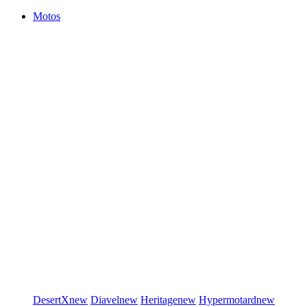
Motos
DesertX
new
Diavel
new
Heritage
new
Hypermotard
new