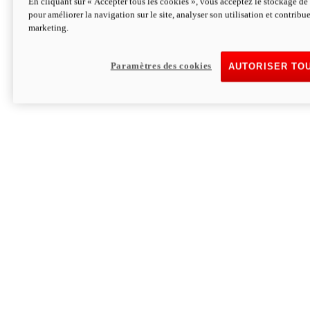
En cliquant sur « Accepter tous les cookies », vous acceptez le stockage de 
pour améliorer la navigation sur le site, analyser son utilisation et contribue
Hypermotard V2 SP 100
marketing.
120,4 ch
Puissance
94 Nm
Couple
177 kg
Poids sans carburant
Paramètres des cookies
AUTORISER TO
Découvrez-le
Monster