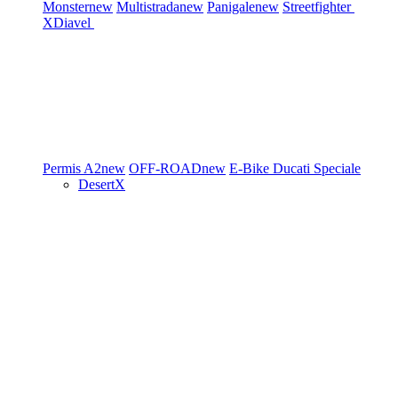
Monster
new
Multistrada
new
Panigale
new
Streetfighter
XDiavel
Permis A2
new
OFF-ROAD
new
E-Bike
Ducati Speciale
DesertX