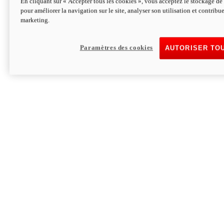
En cliquant sur « Accepter tous les cookies », vous acceptez le stockage de 
pour améliorer la navigation sur le site, analyser son utilisation et contribue
Hypermotard V2 SP 100
marketing.
120,4 ch
Puissance
94 Nm
Couple
177 kg
Poids sans carburant
Paramètres des cookies
AUTORISER TO
Découvrez-le
Monster