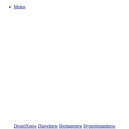
Motos
DesertX
new
Diavel
new
Heritage
new
Hypermotard
new