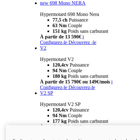
new
698 Mono NERA
Hypermotard 698 Mono Nera
77,5 ch
Puissance
63 Nm
Couple
151 kg
Poids sans carburant
À partir de 13 590€
i
Configurez-le
Découvrez -le
V2
Hypermotard V2
120,4cv
Puissance
94 Nm
Couple
180 kg
Poids sans carburant
À partir de 15 790€ ou 149€/mois
i
Configurez-le
Découvrez-le
V2 SP
Hypermotard V2 SP
120,4cv
Puissance
94 Nm
Couple
177 kg
Poids sans carburant
À partir de 19 990€
i
Configurez-le
Découvrez-le
new
V2 SP 100