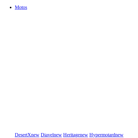
Motos
DesertX
new
Diavel
new
Heritage
new
Hypermotard
new