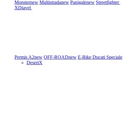
Monster
new
Multistrada
new
Panigale
new
Streetfighter
XDiavel
Permis A2
new
OFF-ROAD
new
E-Bike
Ducati Speciale
DesertX