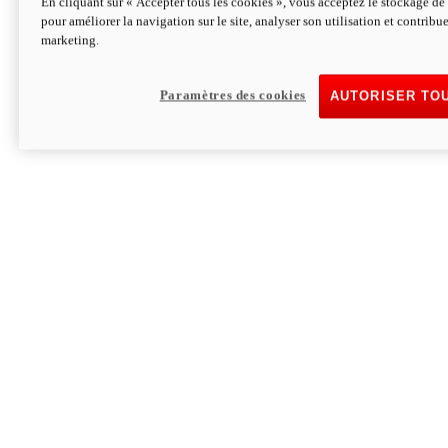
En cliquant sur « Accepter tous les cookies », vous acceptez le stockage de 
pour améliorer la navigation sur le site, analyser son utilisation et contribue
Hypermotard V2 SP 100
marketing.
120,4cv
Puissance
94 Nm
Couple
177 kg
Poids sans carburant
Paramètres des cookies
AUTORISER TO
Découvrez-le
Monster