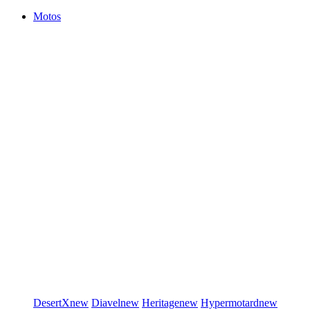
Motos
DesertX
new
Diavel
new
Heritage
new
Hypermotard
new