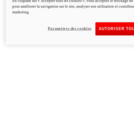
En cliquant sur « Accepter tous les cookies », vous acceptez le stockage de 
pour améliorer la navigation sur le site, analyser son utilisation et contribue
Hypermotard V2 SP 100
marketing.
120,4 ch
Puissance
94 Nm
Couple
177 kg
Poids sans carburant
Paramètres des cookies
AUTORISER TO
Découvrez-le
Monster