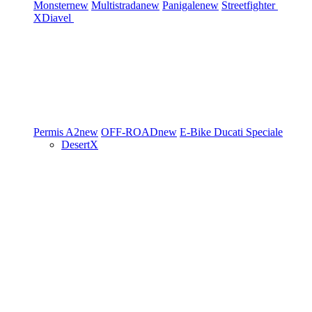
Monster
new
Multistrada
new
Panigale
new
Streetfighter
XDiavel
Permis A2
new
OFF-ROAD
new
E-Bike
Ducati Speciale
DesertX