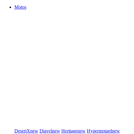
Motos
DesertX
new
Diavel
new
Heritage
new
Hypermotard
new