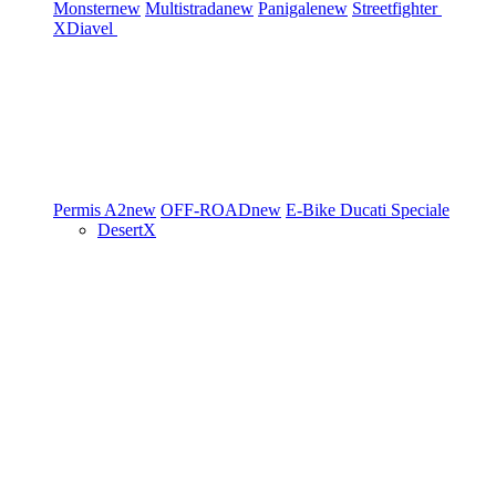
Monster
new
Multistrada
new
Panigale
new
Streetfighter
XDiavel
Permis A2
new
OFF-ROAD
new
E-Bike
Ducati Speciale
DesertX