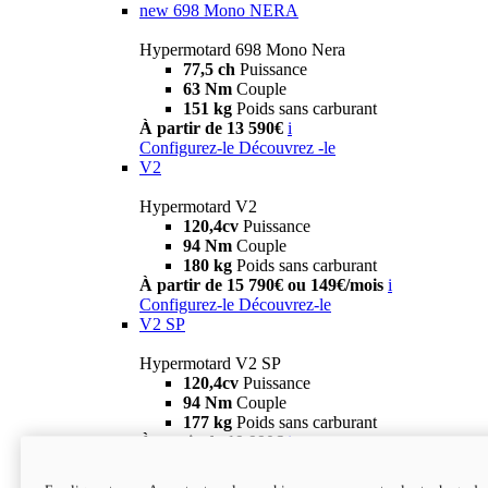
new
698 Mono NERA
Hypermotard 698 Mono Nera
77,5 ch
Puissance
63 Nm
Couple
151 kg
Poids sans carburant
À partir de 13 590€
i
Configurez-le
Découvrez -le
V2
Hypermotard V2
120,4cv
Puissance
94 Nm
Couple
180 kg
Poids sans carburant
À partir de 15 790€ ou 149€/mois
i
Configurez-le
Découvrez-le
V2 SP
Hypermotard V2 SP
120,4cv
Puissance
94 Nm
Couple
177 kg
Poids sans carburant
À partir de 19 990€
i
Configurez-le
Découvrez-le
new
V2 SP 100