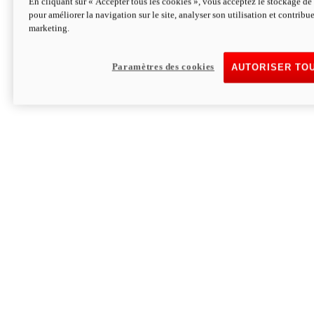
En cliquant sur « Accepter tous les cookies », vous acceptez le stockage de 
pour améliorer la navigation sur le site, analyser son utilisation et contribue
Hypermotard V2 SP 100
marketing.
120,4cv
Puissance
94 Nm
Couple
177 kg
Poids sans carburant
Paramètres des cookies
AUTORISER TO
Découvrez-le
Monster