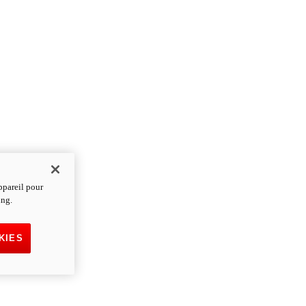
ppareil pour
ing.
KIES