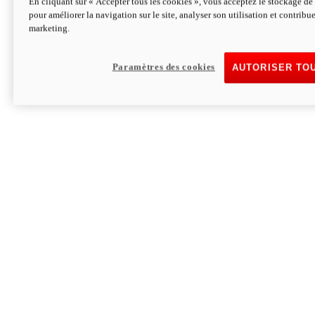
En cliquant sur « Accepter tous les cookies », vous acceptez le stockage de 
pour améliorer la navigation sur le site, analyser son utilisation et contribue
Hypermotard V2 SP 100
marketing.
120,4cv
Puissance
94 Nm
Couple
177 kg
Poids sans carburant
Paramètres des cookies
AUTORISER TO
Découvrez-le
Monster