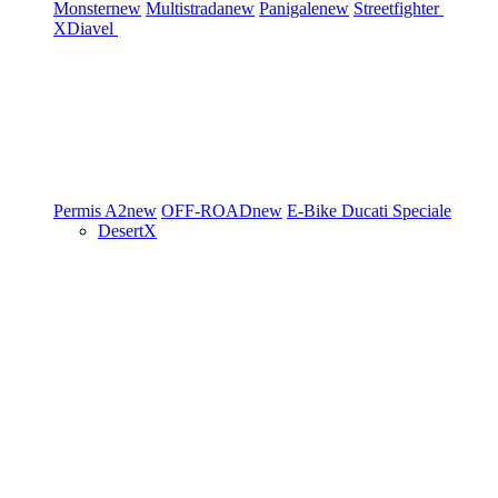
Monster
new
Multistrada
new
Panigale
new
Streetfighter
XDiavel
Permis A2
new
OFF-ROAD
new
E-Bike
Ducati Speciale
DesertX