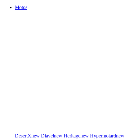
Motos
DesertX
new
Diavel
new
Heritage
new
Hypermotard
new