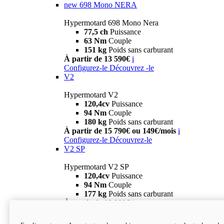
new
698 Mono NERA
Hypermotard 698 Mono Nera
77,5 ch
Puissance
63 Nm
Couple
151 kg
Poids sans carburant
À partir de 13 590€
i
Configurez-le
Découvrez -le
V2
Hypermotard V2
120,4cv
Puissance
94 Nm
Couple
180 kg
Poids sans carburant
À partir de 15 790€ ou 149€/mois
i
Configurez-le
Découvrez-le
V2 SP
Hypermotard V2 SP
120,4cv
Puissance
94 Nm
Couple
177 kg
Poids sans carburant
À partir de 19 990€
i
Configurez-le
Découvrez-le
new
V2 SP 100