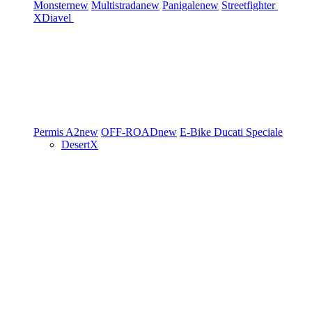
Monster
new
Multistrada
new
Panigale
new
Streetfighter
XDiavel
Permis A2
new
OFF-ROAD
new
E-Bike
Ducati Speciale
DesertX