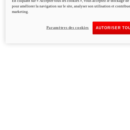
En cliquant sur « Accepter tous les cookies », vous acceptez le stockage de 
pour améliorer la navigation sur le site, analyser son utilisation et contribue
Hypermotard V2 SP 100
marketing.
120,4cv
Puissance
94 Nm
Couple
177 kg
Poids sans carburant
Paramètres des cookies
AUTORISER TO
Découvrez-le
Monster