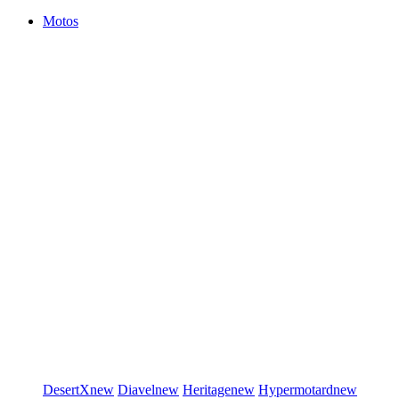
Motos
DesertX
new
Diavel
new
Heritage
new
Hypermotard
new