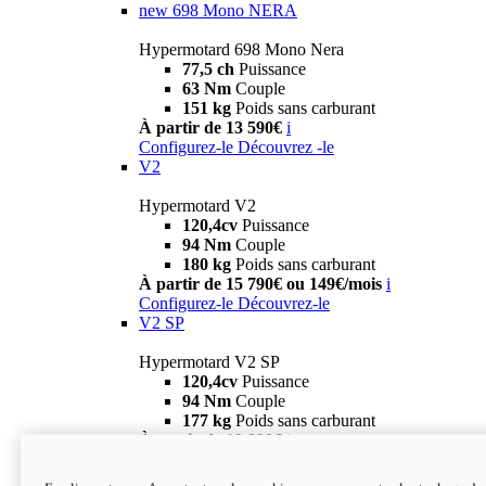
new
698 Mono NERA
Hypermotard 698 Mono Nera
77,5 ch
Puissance
63 Nm
Couple
151 kg
Poids sans carburant
À partir de 13 590€
i
Configurez-le
Découvrez -le
V2
Hypermotard V2
120,4cv
Puissance
94 Nm
Couple
180 kg
Poids sans carburant
À partir de 15 790€ ou 149€/mois
i
Configurez-le
Découvrez-le
V2 SP
Hypermotard V2 SP
120,4cv
Puissance
94 Nm
Couple
177 kg
Poids sans carburant
À partir de 19 990€
i
Configurez-le
Découvrez-le
new
V2 SP 100