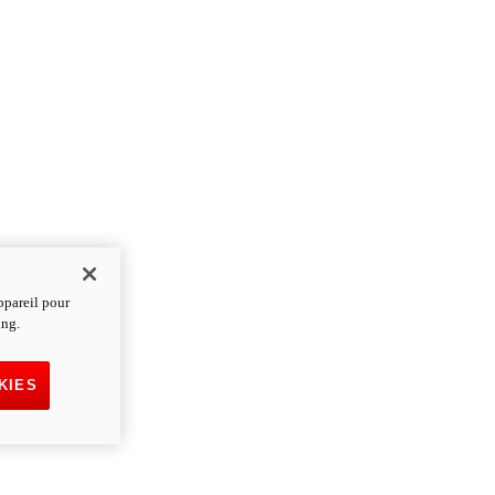
ppareil pour
ing.
KIES