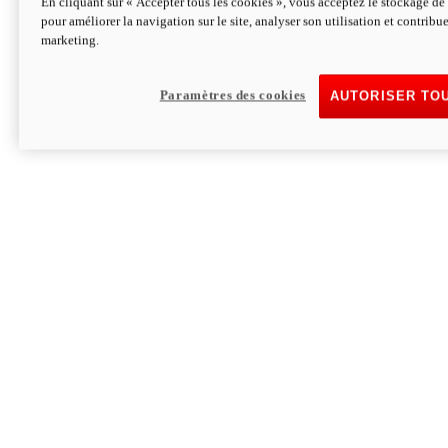
En cliquant sur « Accepter tous les cookies », vous acceptez le stockage de 
pour améliorer la navigation sur le site, analyser son utilisation et contribue
Hypermotard V2 SP 100
marketing.
120,4 ch
Puissance
94 Nm
Couple
177 kg
Poids sans carburant
Paramètres des cookies
AUTORISER TO
Découvrez-le
Monster