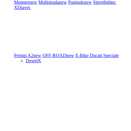
Monster
new
Multistrada
new
Panigale
new
Streetfighter
XDiavel
Permis A2
new
OFF-ROAD
new
E-Bike
Ducati Speciale
DesertX