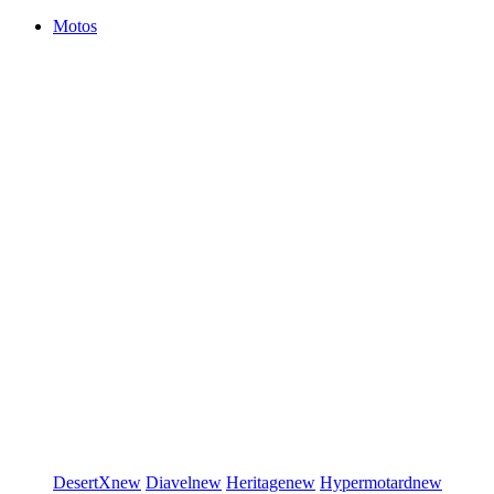
Motos
DesertX
new
Diavel
new
Heritage
new
Hypermotard
new