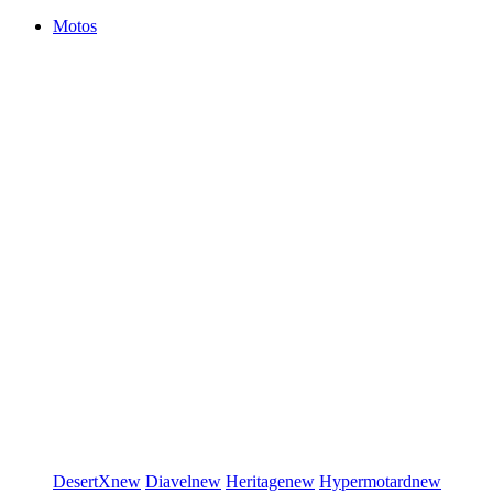
Motos
DesertX
new
Diavel
new
Heritage
new
Hypermotard
new