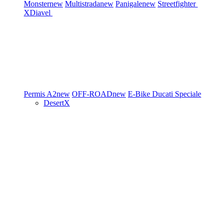
Monster
new
Multistrada
new
Panigale
new
Streetfighter
XDiavel
Permis A2
new
OFF-ROAD
new
E-Bike
Ducati Speciale
DesertX