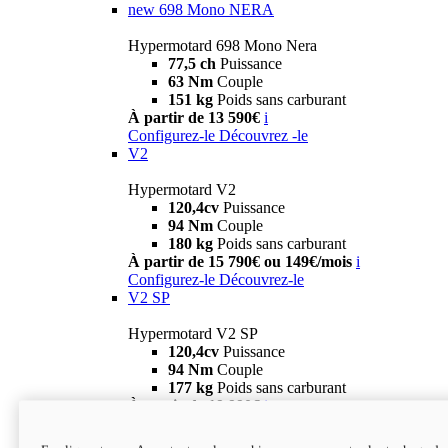
new
698 Mono NERA
Hypermotard 698 Mono Nera
77,5 ch
Puissance
63 Nm
Couple
151 kg
Poids sans carburant
À partir de 13 590€
i
Configurez-le
Découvrez -le
V2
Hypermotard V2
120,4cv
Puissance
94 Nm
Couple
180 kg
Poids sans carburant
À partir de 15 790€ ou 149€/mois
i
Configurez-le
Découvrez-le
V2 SP
Hypermotard V2 SP
120,4cv
Puissance
94 Nm
Couple
177 kg
Poids sans carburant
À partir de 19 990€
i
Configurez-le
Découvrez-le
new
V2 SP 100