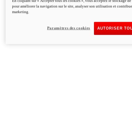
En cliquant sur « Accepter tous les cookies », vous acceptez le stockage de 
pour améliorer la navigation sur le site, analyser son utilisation et contribue
Hypermotard V2 SP 100
marketing.
120,4cv
Puissance
94 Nm
Couple
177 kg
Poids sans carburant
Paramètres des cookies
AUTORISER TO
Découvrez-le
Monster