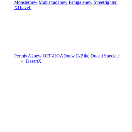
Monster
new
Multistrada
new
Panigale
new
Streetfighter
XDiavel
Permis A2
new
OFF-ROAD
new
E-Bike
Ducati Speciale
DesertX