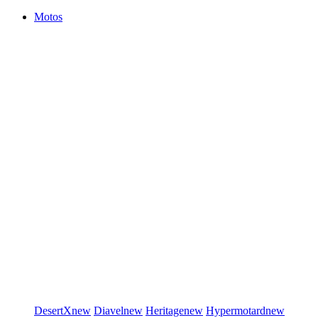
Motos
DesertX
new
Diavel
new
Heritage
new
Hypermotard
new