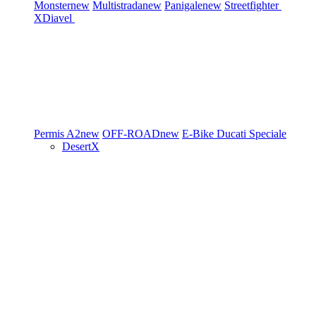
Monster
new
Multistrada
new
Panigale
new
Streetfighter
XDiavel
Permis A2
new
OFF-ROAD
new
E-Bike
Ducati Speciale
DesertX