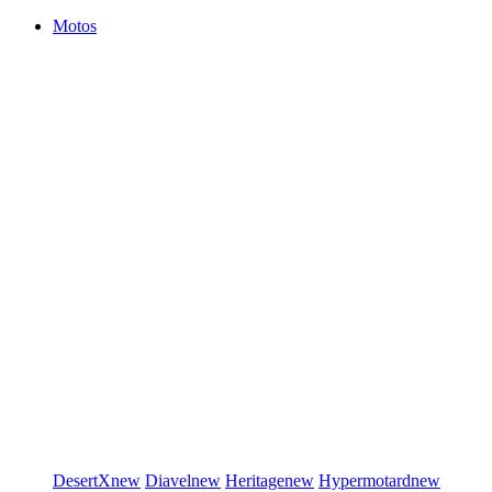
Motos
DesertX
new
Diavel
new
Heritage
new
Hypermotard
new