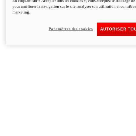
En cliquant sur « Accepter tous les cookies », vous acceptez le stockage de 
pour améliorer la navigation sur le site, analyser son utilisation et contribue
Hypermotard V2 SP 100
marketing.
120,4 ch
Puissance
94 Nm
Couple
177 kg
Poids sans carburant
Paramètres des cookies
AUTORISER TO
Découvrez-le
Monster