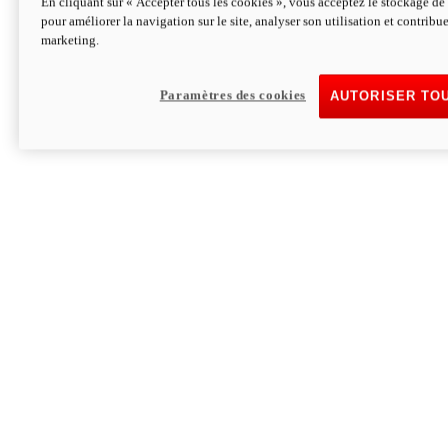
En cliquant sur « Accepter tous les cookies », vous acceptez le stockage de 
pour améliorer la navigation sur le site, analyser son utilisation et contribue
Hypermotard V2 SP 100
marketing.
120,4 ch
Puissance
94 Nm
Couple
177 kg
Poids sans carburant
Paramètres des cookies
AUTORISER TO
Découvrez-le
Monster