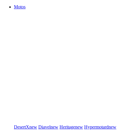
Motos
DesertX
new
Diavel
new
Heritage
new
Hypermotard
new