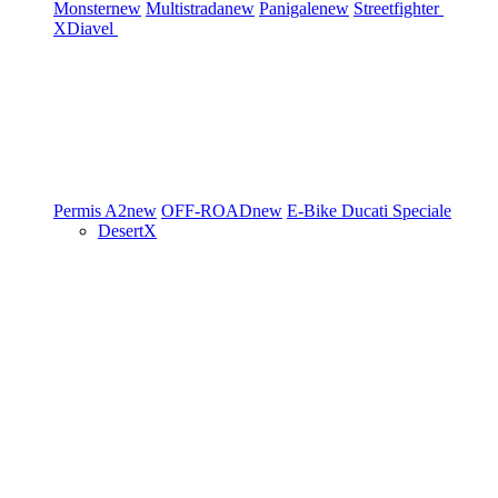
Monster
new
Multistrada
new
Panigale
new
Streetfighter
XDiavel
Permis A2
new
OFF-ROAD
new
E-Bike
Ducati Speciale
DesertX