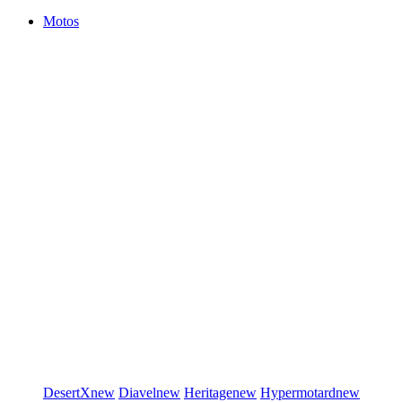
Motos
DesertX
new
Diavel
new
Heritage
new
Hypermotard
new