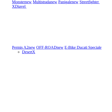
Monster
new
Multistrada
new
Panigale
new
Streetfighter
XDiavel
Permis A2
new
OFF-ROAD
new
E-Bike
Ducati Speciale
DesertX