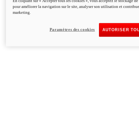
En cliquant sur « Accepter tous les cookies », vous acceptez le stockage de 
pour améliorer la navigation sur le site, analyser son utilisation et contribue
Hypermotard V2 SP 100
marketing.
120,4cv
Puissance
94 Nm
Couple
177 kg
Poids sans carburant
Paramètres des cookies
AUTORISER TO
Découvrez-le
Monster