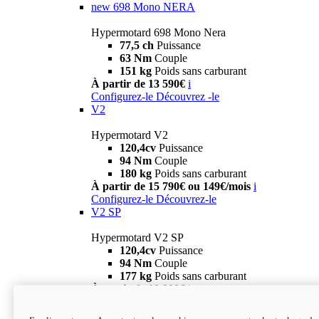
new
698 Mono NERA
Hypermotard 698 Mono Nera
77,5 ch
Puissance
63 Nm
Couple
151 kg
Poids sans carburant
À partir de 13 590€
i
Configurez-le
Découvrez -le
V2
Hypermotard V2
120,4cv
Puissance
94 Nm
Couple
180 kg
Poids sans carburant
À partir de 15 790€ ou 149€/mois
i
Configurez-le
Découvrez-le
V2 SP
Hypermotard V2 SP
120,4cv
Puissance
94 Nm
Couple
177 kg
Poids sans carburant
À partir de 19 990€
i
Configurez-le
Découvrez-le
new
V2 SP 100