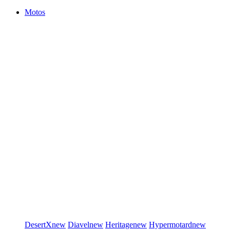
Motos
DesertX
new
Diavel
new
Heritage
new
Hypermotard
new