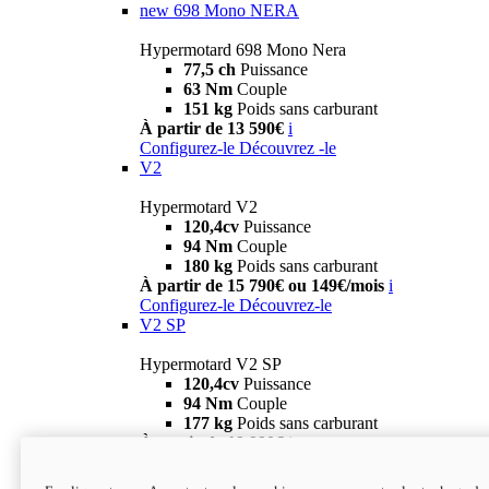
new
698 Mono NERA
Hypermotard 698 Mono Nera
77,5 ch
Puissance
63 Nm
Couple
151 kg
Poids sans carburant
À partir de 13 590€
i
Configurez-le
Découvrez -le
V2
Hypermotard V2
120,4cv
Puissance
94 Nm
Couple
180 kg
Poids sans carburant
À partir de 15 790€ ou 149€/mois
i
Configurez-le
Découvrez-le
V2 SP
Hypermotard V2 SP
120,4cv
Puissance
94 Nm
Couple
177 kg
Poids sans carburant
À partir de 19 990€
i
Configurez-le
Découvrez-le
new
V2 SP 100