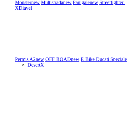
Monster
new
Multistrada
new
Panigale
new
Streetfighter
XDiavel
Permis A2
new
OFF-ROAD
new
E-Bike
Ducati Speciale
DesertX