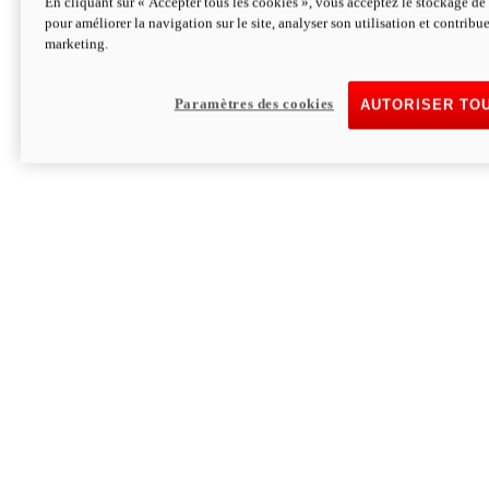
En cliquant sur « Accepter tous les cookies », vous acceptez le stockage de 
pour améliorer la navigation sur le site, analyser son utilisation et contribue
Hypermotard V2 SP 100
marketing.
120,4cv
Puissance
94 Nm
Couple
177 kg
Poids sans carburant
Paramètres des cookies
AUTORISER TO
Découvrez-le
Monster