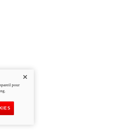
ppareil pour
ing.
KIES