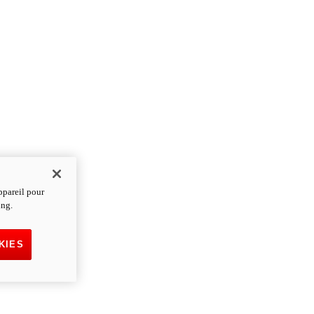
ppareil pour
ing.
KIES