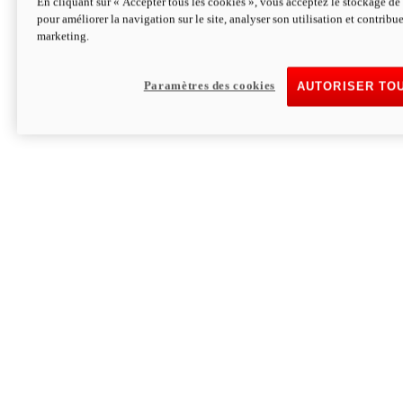
En cliquant sur « Accepter tous les cookies », vous acceptez le stockage de 
pour améliorer la navigation sur le site, analyser son utilisation et contribue
Hypermotard V2 SP 100
marketing.
120,4 ch
Puissance
94 Nm
Couple
177 kg
Poids sans carburant
Paramètres des cookies
AUTORISER TO
Découvrez-le
Monster