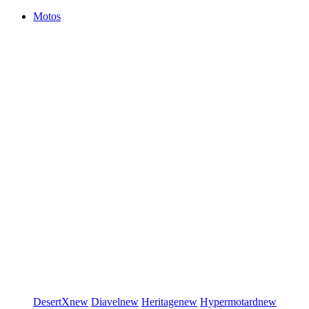
Motos
DesertX
new
Diavel
new
Heritage
new
Hypermotard
new