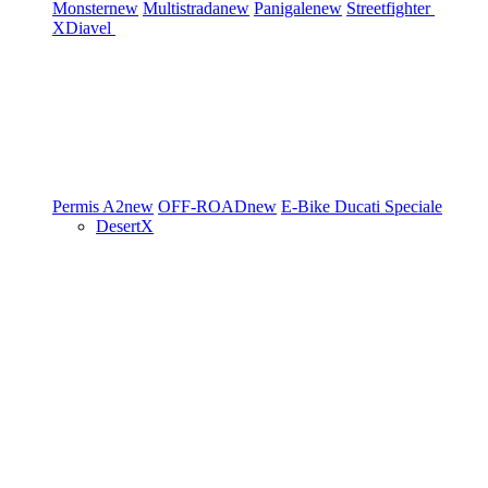
Monster
new
Multistrada
new
Panigale
new
Streetfighter
XDiavel
Permis A2
new
OFF-ROAD
new
E-Bike
Ducati Speciale
DesertX