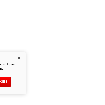
ppareil pour
ing.
KIES