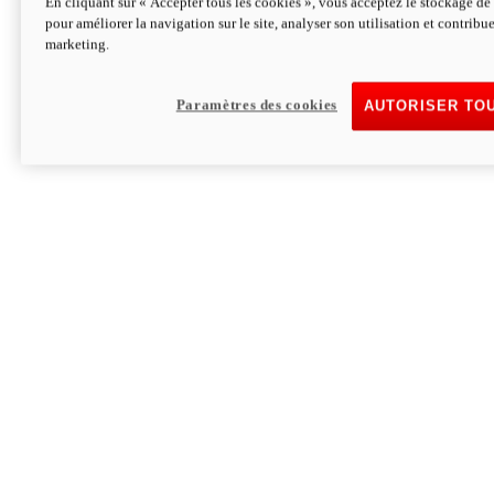
En cliquant sur « Accepter tous les cookies », vous acceptez le stockage de 
pour améliorer la navigation sur le site, analyser son utilisation et contribue
Hypermotard V2 SP 100
marketing.
120,4cv
Puissance
94 Nm
Couple
177 kg
Poids sans carburant
Paramètres des cookies
AUTORISER TO
Découvrez-le
Monster