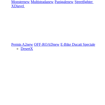
Monster
new
Multistrada
new
Panigale
new
Streetfighter
XDiavel
Permis A2
new
OFF-ROAD
new
E-Bike
Ducati Speciale
DesertX