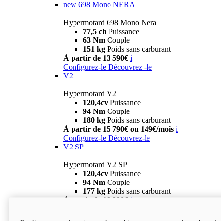
new
698 Mono NERA
Hypermotard 698 Mono Nera
77,5 ch
Puissance
63 Nm
Couple
151 kg
Poids sans carburant
À partir de 13 590€
i
Configurez-le
Découvrez -le
V2
Hypermotard V2
120,4cv
Puissance
94 Nm
Couple
180 kg
Poids sans carburant
À partir de 15 790€ ou 149€/mois
i
Configurez-le
Découvrez-le
V2 SP
Hypermotard V2 SP
120,4cv
Puissance
94 Nm
Couple
177 kg
Poids sans carburant
À partir de 19 990€
i
Configurez-le
Découvrez-le
new
V2 SP 100