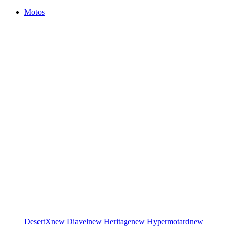
Motos
DesertX
new
Diavel
new
Heritage
new
Hypermotard
new