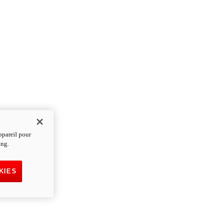
ppareil pour
ing.
KIES