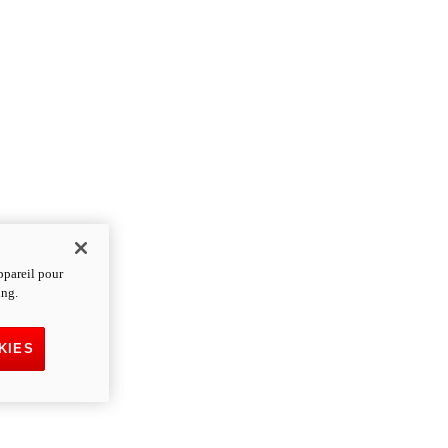
ppareil pour
ing.
KIES