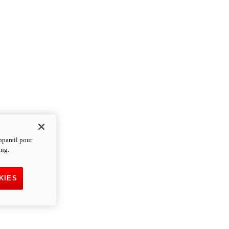
ppareil pour
ing.
KIES