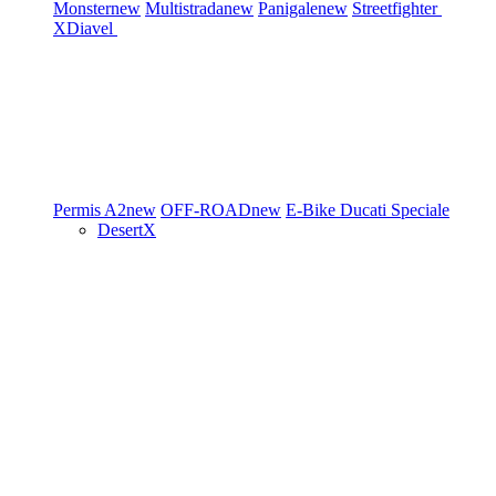
Monster
new
Multistrada
new
Panigale
new
Streetfighter
XDiavel
Permis A2
new
OFF-ROAD
new
E-Bike
Ducati Speciale
DesertX