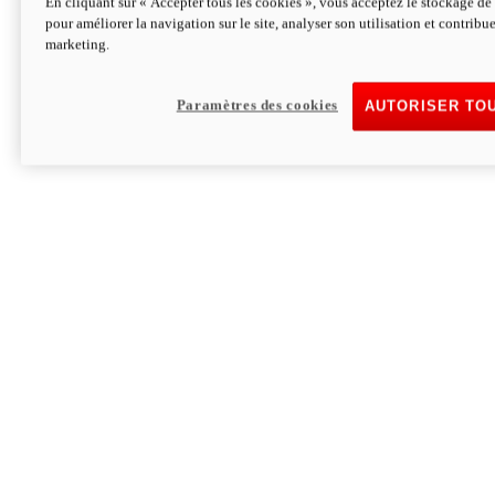
En cliquant sur « Accepter tous les cookies », vous acceptez le stockage de 
pour améliorer la navigation sur le site, analyser son utilisation et contribue
Hypermotard V2 SP 100
marketing.
120,4 ch
Puissance
94 Nm
Couple
177 kg
Poids sans carburant
Paramètres des cookies
AUTORISER TO
Découvrez-le
Monster