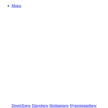
Motos
DesertX
new
Diavel
new
Heritage
new
Hypermotard
new