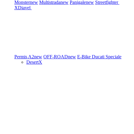
Monster
new
Multistrada
new
Panigale
new
Streetfighter
XDiavel
Permis A2
new
OFF-ROAD
new
E-Bike
Ducati Speciale
DesertX