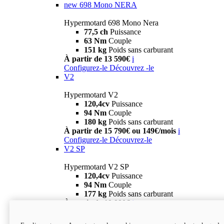
new
698 Mono NERA
Hypermotard 698 Mono Nera
77,5 ch
Puissance
63 Nm
Couple
151 kg
Poids sans carburant
À partir de 13 590€
i
Configurez-le
Découvrez -le
V2
Hypermotard V2
120,4cv
Puissance
94 Nm
Couple
180 kg
Poids sans carburant
À partir de 15 790€ ou 149€/mois
i
Configurez-le
Découvrez-le
V2 SP
Hypermotard V2 SP
120,4cv
Puissance
94 Nm
Couple
177 kg
Poids sans carburant
À partir de 19 990€
i
Configurez-le
Découvrez-le
new
V2 SP 100