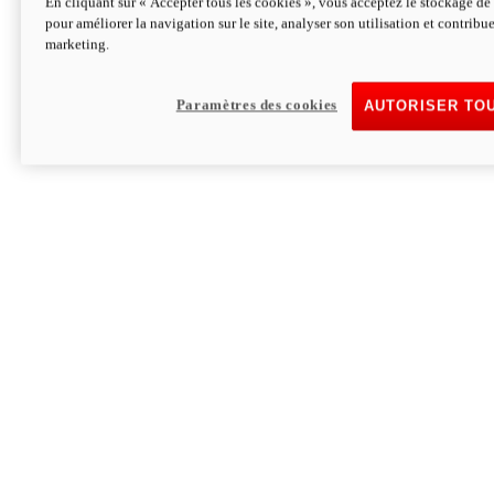
En cliquant sur « Accepter tous les cookies », vous acceptez le stockage de 
pour améliorer la navigation sur le site, analyser son utilisation et contribue
Hypermotard V2 SP 100
marketing.
120,4cv
Puissance
94 Nm
Couple
177 kg
Poids sans carburant
Paramètres des cookies
AUTORISER TO
Découvrez-le
Monster