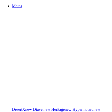
Motos
DesertX
new
Diavel
new
Heritage
new
Hypermotard
new