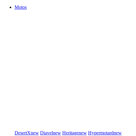
Motos
DesertX
new
Diavel
new
Heritage
new
Hypermotard
new