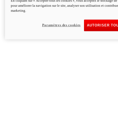
En cliquant sur « Accepter tous les cookies », vous acceptez le stockage de 
pour améliorer la navigation sur le site, analyser son utilisation et contribue
Hypermotard V2 SP 100
marketing.
120,4cv
Puissance
94 Nm
Couple
177 kg
Poids sans carburant
Paramètres des cookies
AUTORISER TO
Découvrez-le
Monster