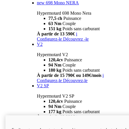
new
698 Mono NERA
Hypermotard 698 Mono Nera
77,5 ch
Puissance
63 Nm
Couple
151 kg
Poids sans carburant
À partir de 13 590€
i
Configurez-le
Découvrez -le
V2
Hypermotard V2
120,4cv
Puissance
94 Nm
Couple
180 kg
Poids sans carburant
À partir de 15 790€ ou 149€/mois
i
Configurez-le
Découvrez-le
V2 SP
Hypermotard V2 SP
120,4cv
Puissance
94 Nm
Couple
177 kg
Poids sans carburant
À partir de 19 990€
i
Configurez-le
Découvrez-le
new
V2 SP 100