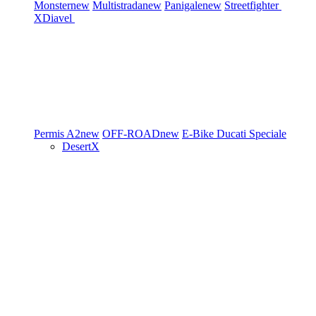
Monster
new
Multistrada
new
Panigale
new
Streetfighter
XDiavel
Permis A2
new
OFF-ROAD
new
E-Bike
Ducati Speciale
DesertX