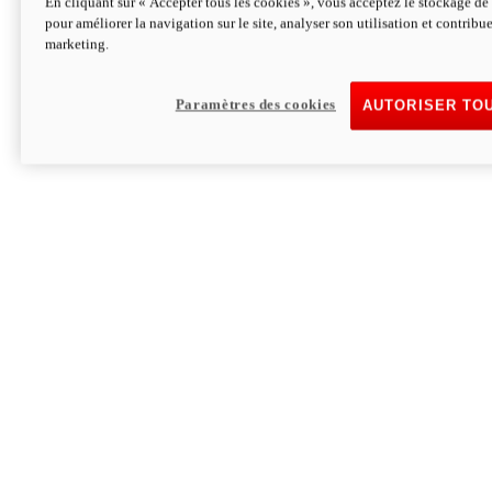
En cliquant sur « Accepter tous les cookies », vous acceptez le stockage de 
pour améliorer la navigation sur le site, analyser son utilisation et contribue
Hypermotard V2 SP 100
marketing.
120,4cv
Puissance
94 Nm
Couple
177 kg
Poids sans carburant
Paramètres des cookies
AUTORISER TO
Découvrez-le
Monster