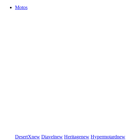
Motos
DesertX
new
Diavel
new
Heritage
new
Hypermotard
new