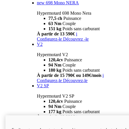
new
698 Mono NERA
Hypermotard 698 Mono Nera
77,5 ch
Puissance
63 Nm
Couple
151 kg
Poids sans carburant
À partir de 13 590€
i
Configurez-le
Découvrez -le
V2
Hypermotard V2
120,4cv
Puissance
94 Nm
Couple
180 kg
Poids sans carburant
À partir de 15 790€ ou 149€/mois
i
Configurez-le
Découvrez-le
V2 SP
Hypermotard V2 SP
120,4cv
Puissance
94 Nm
Couple
177 kg
Poids sans carburant
À partir de 19 990€
i
Configurez-le
Découvrez-le
new
V2 SP 100