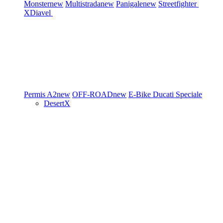
Monster
new
Multistrada
new
Panigale
new
Streetfighter
XDiavel
Permis A2
new
OFF-ROAD
new
E-Bike
Ducati Speciale
DesertX