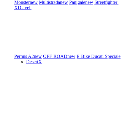
Monster
new
Multistrada
new
Panigale
new
Streetfighter
XDiavel
Permis A2
new
OFF-ROAD
new
E-Bike
Ducati Speciale
DesertX