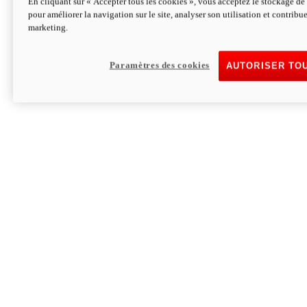
En cliquant sur « Accepter tous les cookies », vous acceptez le stockage de 
pour améliorer la navigation sur le site, analyser son utilisation et contribue
Hypermotard V2 SP 100
marketing.
120,4 ch
Puissance
94 Nm
Couple
177 kg
Poids sans carburant
Paramètres des cookies
AUTORISER TO
Découvrez-le
Monster