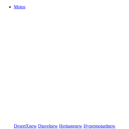
Motos
DesertX
new
Diavel
new
Heritage
new
Hypermotard
new