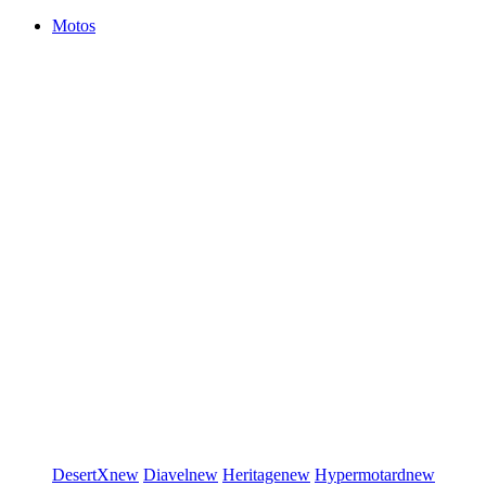
Motos
DesertX
new
Diavel
new
Heritage
new
Hypermotard
new