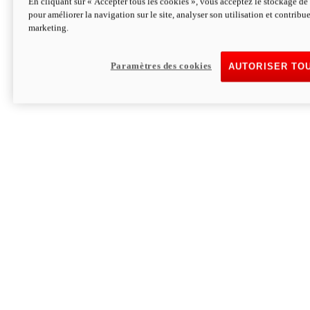
En cliquant sur « Accepter tous les cookies », vous acceptez le stockage de 
pour améliorer la navigation sur le site, analyser son utilisation et contribue
Hypermotard V2 SP 100
marketing.
120,4cv
Puissance
94 Nm
Couple
177 kg
Poids sans carburant
Paramètres des cookies
AUTORISER TO
Découvrez-le
Monster