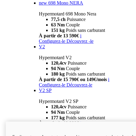
new
698 Mono NERA
Hypermotard 698 Mono Nera
77,5 ch
Puissance
63 Nm
Couple
151 kg
Poids sans carburant
À partir de 13 590€
i
Configurez-le
Découvrez -le
V2
Hypermotard V2
120,4cv
Puissance
94 Nm
Couple
180 kg
Poids sans carburant
À partir de 15 790€ ou 149€/mois
i
Configurez-le
Découvrez-le
V2 SP
Hypermotard V2 SP
120,4cv
Puissance
94 Nm
Couple
177 kg
Poids sans carburant
À partir de 19 990€
i
Configurez-le
Découvrez-le
new
V2 SP 100