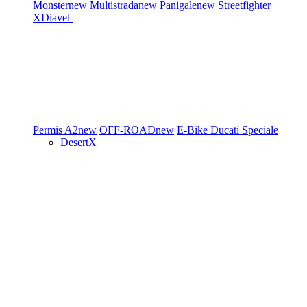
Monster
new
Multistrada
new
Panigale
new
Streetfighter
XDiavel
Permis A2
new
OFF-ROAD
new
E-Bike
Ducati Speciale
DesertX