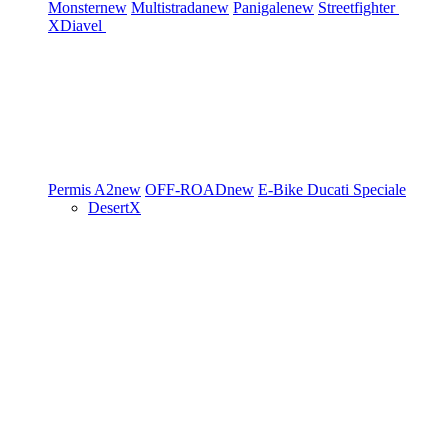
Monster
new
Multistrada
new
Panigale
new
Streetfighter
XDiavel
Permis A2
new
OFF-ROAD
new
E-Bike
Ducati Speciale
DesertX