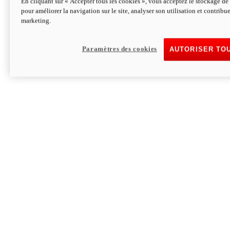
En cliquant sur « Accepter tous les cookies », vous acceptez le stockage de 
pour améliorer la navigation sur le site, analyser son utilisation et contribue
Hypermotard V2 SP 100
marketing.
120,4 ch
Puissance
94 Nm
Couple
177 kg
Poids sans carburant
Paramètres des cookies
AUTORISER TO
Découvrez-le
Monster