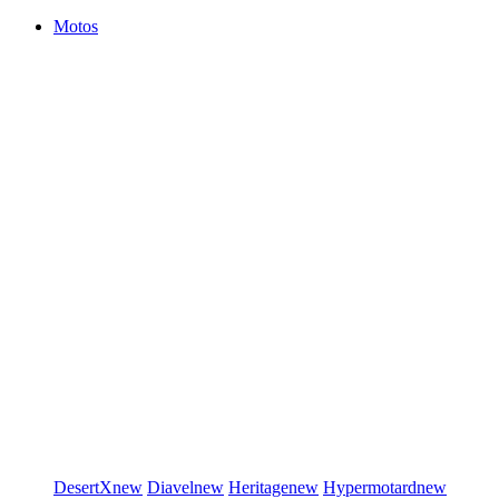
Motos
DesertX
new
Diavel
new
Heritage
new
Hypermotard
new