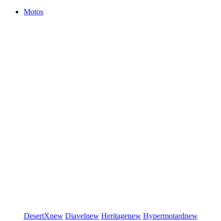
Motos
DesertX
new
Diavel
new
Heritage
new
Hypermotard
new