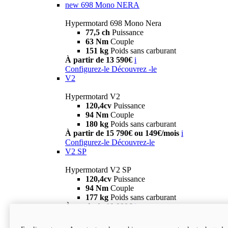
new
698 Mono NERA
Hypermotard 698 Mono Nera
77,5 ch
Puissance
63 Nm
Couple
151 kg
Poids sans carburant
À partir de 13 590€
i
Configurez-le
Découvrez -le
V2
Hypermotard V2
120,4cv
Puissance
94 Nm
Couple
180 kg
Poids sans carburant
À partir de 15 790€ ou 149€/mois
i
Configurez-le
Découvrez-le
V2 SP
Hypermotard V2 SP
120,4cv
Puissance
94 Nm
Couple
177 kg
Poids sans carburant
À partir de 19 990€
i
Configurez-le
Découvrez-le
new
V2 SP 100