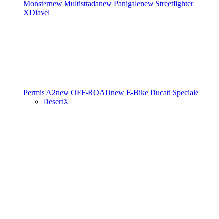
Monster
new
Multistrada
new
Panigale
new
Streetfighter
XDiavel
Permis A2
new
OFF-ROAD
new
E-Bike
Ducati Speciale
DesertX