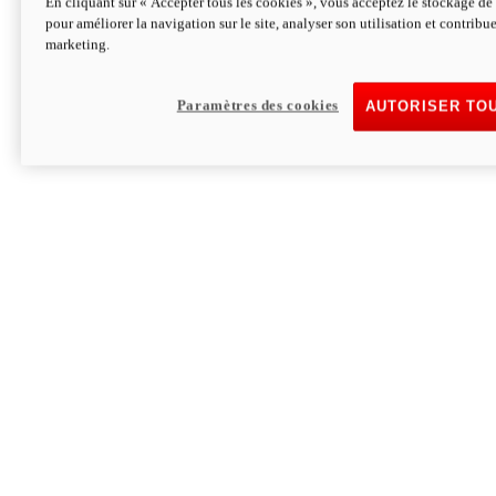
En cliquant sur « Accepter tous les cookies », vous acceptez le stockage de 
pour améliorer la navigation sur le site, analyser son utilisation et contribue
Hypermotard V2 SP 100
marketing.
120,4cv
Puissance
94 Nm
Couple
177 kg
Poids sans carburant
Paramètres des cookies
AUTORISER TO
Découvrez-le
Monster