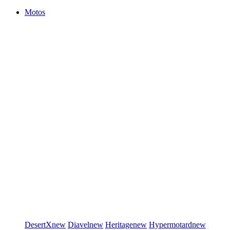
Motos
DesertX
new
Diavel
new
Heritage
new
Hypermotard
new