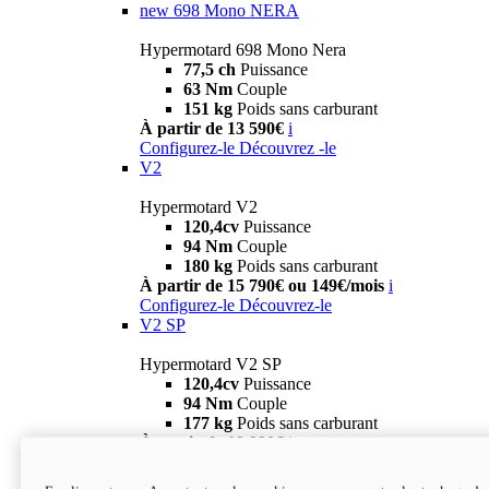
new
698 Mono NERA
Hypermotard 698 Mono Nera
77,5 ch
Puissance
63 Nm
Couple
151 kg
Poids sans carburant
À partir de 13 590€
i
Configurez-le
Découvrez -le
V2
Hypermotard V2
120,4cv
Puissance
94 Nm
Couple
180 kg
Poids sans carburant
À partir de 15 790€ ou 149€/mois
i
Configurez-le
Découvrez-le
V2 SP
Hypermotard V2 SP
120,4cv
Puissance
94 Nm
Couple
177 kg
Poids sans carburant
À partir de 19 990€
i
Configurez-le
Découvrez-le
new
V2 SP 100