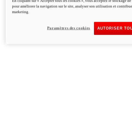
En cliquant sur « Accepter tous les cookies », vous acceptez le stockage de 
pour améliorer la navigation sur le site, analyser son utilisation et contribue
Hypermotard V2 SP 100
marketing.
120,4cv
Puissance
94 Nm
Couple
177 kg
Poids sans carburant
Paramètres des cookies
AUTORISER TO
Découvrez-le
Monster