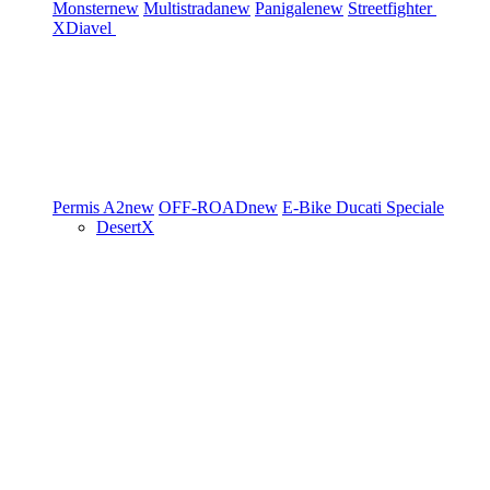
Monster
new
Multistrada
new
Panigale
new
Streetfighter
XDiavel
Permis A2
new
OFF-ROAD
new
E-Bike
Ducati Speciale
DesertX