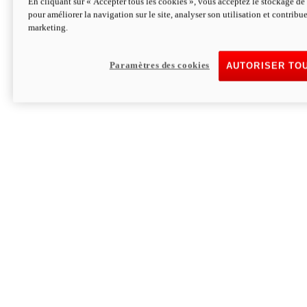
En cliquant sur « Accepter tous les cookies », vous acceptez le stockage de 
pour améliorer la navigation sur le site, analyser son utilisation et contribue
Hypermotard V2 SP 100
marketing.
120,4cv
Puissance
94 Nm
Couple
177 kg
Poids sans carburant
Paramètres des cookies
AUTORISER TO
Découvrez-le
Monster