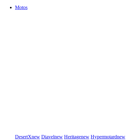
Motos
DesertX
new
Diavel
new
Heritage
new
Hypermotard
new