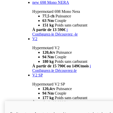
new
698 Mono NERA
Hypermotard 698 Mono Nera
77,5 ch
Puissance
63 Nm
Couple
151 kg
Poids sans carburant
À partir de 13 590€
i
Configurez-le
Découvrez -le
V2
Hypermotard V2
120,4cv
Puissance
94 Nm
Couple
180 kg
Poids sans carburant
À partir de 15 790€ ou 149€/mois
i
Configurez-le
Découvrez-le
V2 SP
Hypermotard V2 SP
120,4cv
Puissance
94 Nm
Couple
177 kg
Poids sans carburant
À partir de 19 990€
i
Configurez-le
Découvrez-le
new
V2 SP 100