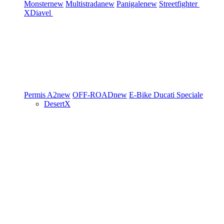
Monster
new
Multistrada
new
Panigale
new
Streetfighter
XDiavel
Permis A2
new
OFF-ROAD
new
E-Bike
Ducati Speciale
DesertX