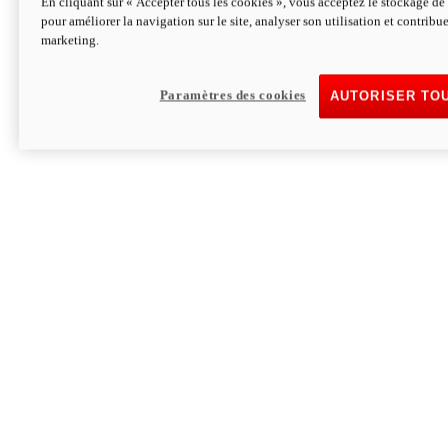
En cliquant sur « Accepter tous les cookies », vous acceptez le stockage de 
pour améliorer la navigation sur le site, analyser son utilisation et contribue
Hypermotard V2 SP 100
marketing.
120,4cv
Puissance
94 Nm
Couple
177 kg
Poids sans carburant
Paramètres des cookies
AUTORISER TO
Découvrez-le
Monster