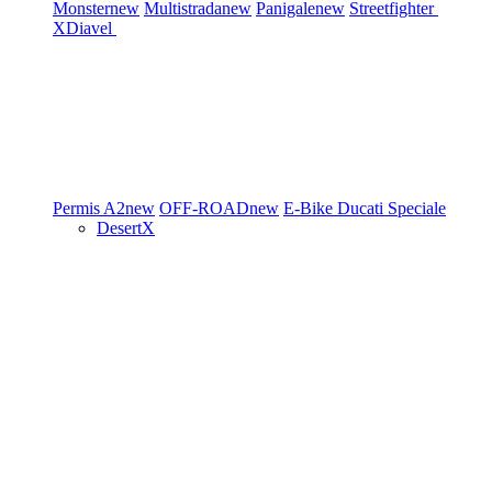
Monster
new
Multistrada
new
Panigale
new
Streetfighter
XDiavel
Permis A2
new
OFF-ROAD
new
E-Bike
Ducati Speciale
DesertX