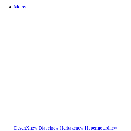
Motos
DesertX
new
Diavel
new
Heritage
new
Hypermotard
new