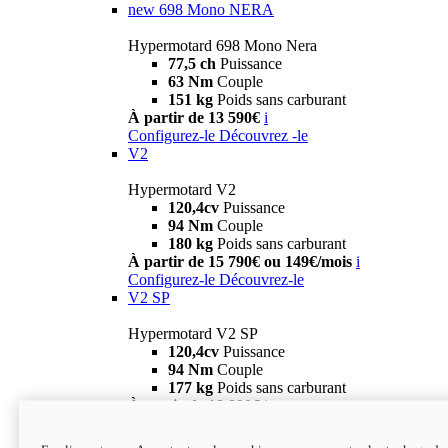
new
698 Mono NERA
Hypermotard 698 Mono Nera
77,5 ch
Puissance
63 Nm
Couple
151 kg
Poids sans carburant
À partir de 13 590€
i
Configurez-le
Découvrez -le
V2
Hypermotard V2
120,4cv
Puissance
94 Nm
Couple
180 kg
Poids sans carburant
À partir de 15 790€ ou 149€/mois
i
Configurez-le
Découvrez-le
V2 SP
Hypermotard V2 SP
120,4cv
Puissance
94 Nm
Couple
177 kg
Poids sans carburant
À partir de 19 990€
i
Configurez-le
Découvrez-le
new
V2 SP 100