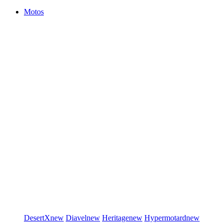
Motos
DesertX
new
Diavel
new
Heritage
new
Hypermotard
new