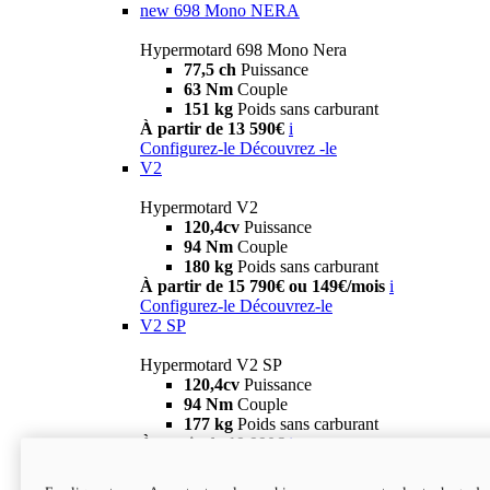
new
698 Mono NERA
Hypermotard 698 Mono Nera
77,5 ch
Puissance
63 Nm
Couple
151 kg
Poids sans carburant
À partir de 13 590€
i
Configurez-le
Découvrez -le
V2
Hypermotard V2
120,4cv
Puissance
94 Nm
Couple
180 kg
Poids sans carburant
À partir de 15 790€ ou 149€/mois
i
Configurez-le
Découvrez-le
V2 SP
Hypermotard V2 SP
120,4cv
Puissance
94 Nm
Couple
177 kg
Poids sans carburant
À partir de 19 990€
i
Configurez-le
Découvrez-le
new
V2 SP 100