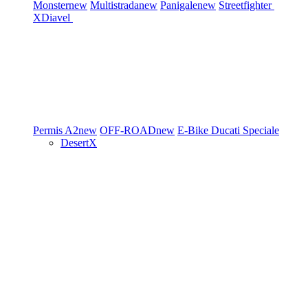
Monster
new
Multistrada
new
Panigale
new
Streetfighter
XDiavel
Permis A2
new
OFF-ROAD
new
E-Bike
Ducati Speciale
DesertX