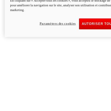
En cliquant sur « Accepter tous les cookies », vous acceptez le stockage de 
pour améliorer la navigation sur le site, analyser son utilisation et contribue
Hypermotard V2 SP 100
marketing.
120,4cv
Puissance
94 Nm
Couple
177 kg
Poids sans carburant
Paramètres des cookies
AUTORISER TO
Découvrez-le
Monster