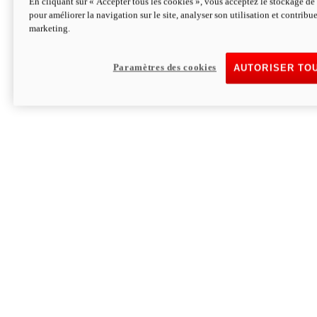
En cliquant sur « Accepter tous les cookies », vous acceptez le stockage de 
pour améliorer la navigation sur le site, analyser son utilisation et contribue
Hypermotard V2 SP 100
marketing.
120,4cv
Puissance
94 Nm
Couple
177 kg
Poids sans carburant
Paramètres des cookies
AUTORISER TO
Découvrez-le
Monster