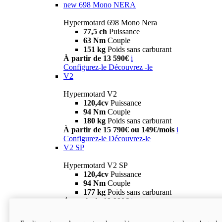
new
698 Mono NERA
Hypermotard 698 Mono Nera
77,5 ch
Puissance
63 Nm
Couple
151 kg
Poids sans carburant
À partir de 13 590€
i
Configurez-le
Découvrez -le
V2
Hypermotard V2
120,4cv
Puissance
94 Nm
Couple
180 kg
Poids sans carburant
À partir de 15 790€ ou 149€/mois
i
Configurez-le
Découvrez-le
V2 SP
Hypermotard V2 SP
120,4cv
Puissance
94 Nm
Couple
177 kg
Poids sans carburant
À partir de 19 990€
i
Configurez-le
Découvrez-le
new
V2 SP 100