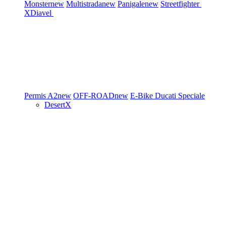
Monster
new
Multistrada
new
Panigale
new
Streetfighter
XDiavel
Permis A2
new
OFF-ROAD
new
E-Bike
Ducati Speciale
DesertX