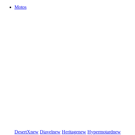
Motos
DesertX
new
Diavel
new
Heritage
new
Hypermotard
new