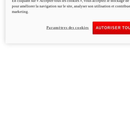
En cliquant sur « Accepter tous les cookies », vous acceptez le stockage de 
pour améliorer la navigation sur le site, analyser son utilisation et contribue
Hypermotard V2 SP 100
marketing.
120,4cv
Puissance
94 Nm
Couple
177 kg
Poids sans carburant
Paramètres des cookies
AUTORISER TO
Découvrez-le
Monster