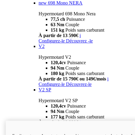
new
698 Mono NERA
Hypermotard 698 Mono Nera
77,5 ch
Puissance
63 Nm
Couple
151 kg
Poids sans carburant
À partir de 13 590€
i
Configurez-le
Découvrez -le
V2
Hypermotard V2
120,4cv
Puissance
94 Nm
Couple
180 kg
Poids sans carburant
À partir de 15 790€ ou 149€/mois
i
Configurez-le
Découvrez-le
V2 SP
Hypermotard V2 SP
120,4cv
Puissance
94 Nm
Couple
177 kg
Poids sans carburant
À partir de 19 990€
i
Configurez-le
Découvrez-le
new
V2 SP 100