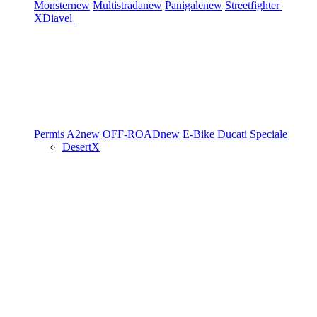
Monster
new
Multistrada
new
Panigale
new
Streetfighter
XDiavel
Permis A2
new
OFF-ROAD
new
E-Bike
Ducati Speciale
DesertX