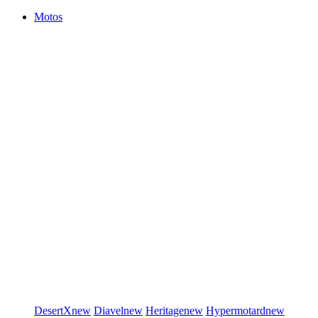
Motos
DesertX
new
Diavel
new
Heritage
new
Hypermotard
new