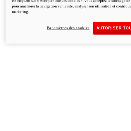
En cliquant sur « Accepter tous les cookies », vous acceptez le stockage de 
pour améliorer la navigation sur le site, analyser son utilisation et contribue
Hypermotard V2 SP 100
marketing.
120,4 ch
Puissance
94 Nm
Couple
177 kg
Poids sans carburant
Paramètres des cookies
AUTORISER TO
Découvrez-le
Monster