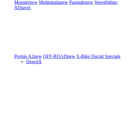
Monster
new
Multistrada
new
Panigale
new
Streetfighter
XDiavel
Permis A2
new
OFF-ROAD
new
E-Bike
Ducati Speciale
DesertX