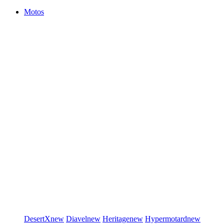
Motos
DesertX
new
Diavel
new
Heritage
new
Hypermotard
new