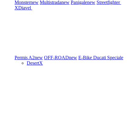
Monster
new
Multistrada
new
Panigale
new
Streetfighter
XDiavel
Permis A2
new
OFF-ROAD
new
E-Bike
Ducati Speciale
DesertX