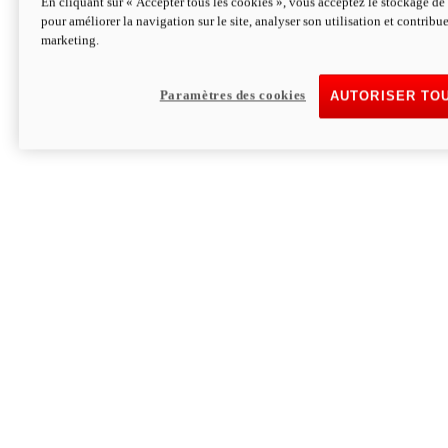
En cliquant sur « Accepter tous les cookies », vous acceptez le stockage de 
pour améliorer la navigation sur le site, analyser son utilisation et contribue
Hypermotard V2 SP 100
marketing.
120,4cv
Puissance
94 Nm
Couple
177 kg
Poids sans carburant
Paramètres des cookies
AUTORISER TO
Découvrez-le
Monster