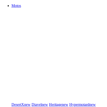
Motos
DesertX
new
Diavel
new
Heritage
new
Hypermotard
new