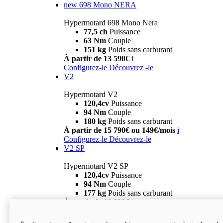
new
698 Mono NERA
Hypermotard 698 Mono Nera
77,5 ch
Puissance
63 Nm
Couple
151 kg
Poids sans carburant
À partir de 13 590€
i
Configurez-le
Découvrez -le
V2
Hypermotard V2
120,4cv
Puissance
94 Nm
Couple
180 kg
Poids sans carburant
À partir de 15 790€ ou 149€/mois
i
Configurez-le
Découvrez-le
V2 SP
Hypermotard V2 SP
120,4cv
Puissance
94 Nm
Couple
177 kg
Poids sans carburant
À partir de 19 990€
i
Configurez-le
Découvrez-le
new
V2 SP 100