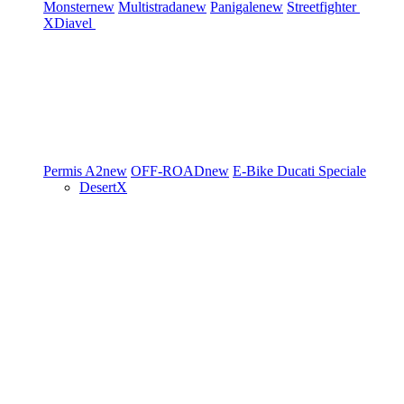
Monster
new
Multistrada
new
Panigale
new
Streetfighter
XDiavel
Permis A2
new
OFF-ROAD
new
E-Bike
Ducati Speciale
DesertX