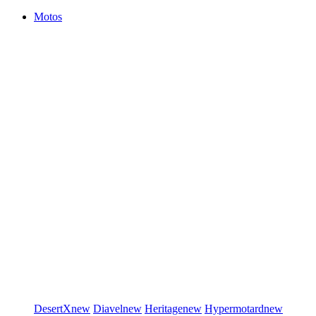
Motos
DesertX
new
Diavel
new
Heritage
new
Hypermotard
new