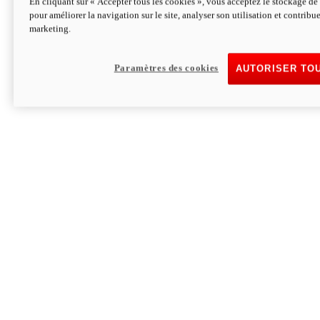
En cliquant sur « Accepter tous les cookies », vous acceptez le stockage de 
pour améliorer la navigation sur le site, analyser son utilisation et contribue
Hypermotard V2 SP 100
marketing.
120,4cv
Puissance
94 Nm
Couple
177 kg
Poids sans carburant
Paramètres des cookies
AUTORISER TO
Découvrez-le
Monster