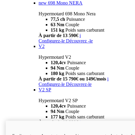
new
698 Mono NERA
Hypermotard 698 Mono Nera
77,5 ch
Puissance
63 Nm
Couple
151 kg
Poids sans carburant
À partir de 13 590€
i
Configurez-le
Découvrez -le
V2
Hypermotard V2
120,4cv
Puissance
94 Nm
Couple
180 kg
Poids sans carburant
À partir de 15 790€ ou 149€/mois
i
Configurez-le
Découvrez-le
V2 SP
Hypermotard V2 SP
120,4cv
Puissance
94 Nm
Couple
177 kg
Poids sans carburant
À partir de 19 990€
i
Configurez-le
Découvrez-le
new
V2 SP 100