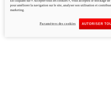
En cliquant sur « Accepter tous les cookies », vous acceptez le stockage de 
pour améliorer la navigation sur le site, analyser son utilisation et contribue
Hypermotard V2 SP 100
marketing.
120,4 ch
Puissance
94 Nm
Couple
177 kg
Poids sans carburant
Paramètres des cookies
AUTORISER TO
Découvrez-le
Monster