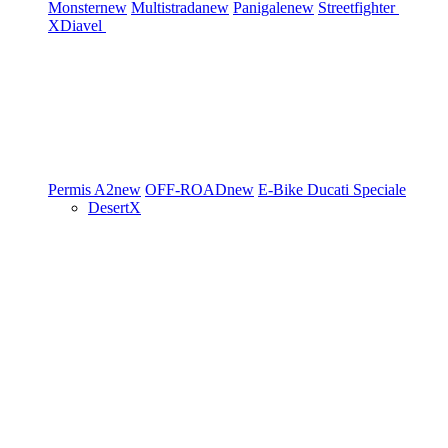
Monster
new
Multistrada
new
Panigale
new
Streetfighter
XDiavel
Permis A2
new
OFF-ROAD
new
E-Bike
Ducati Speciale
DesertX