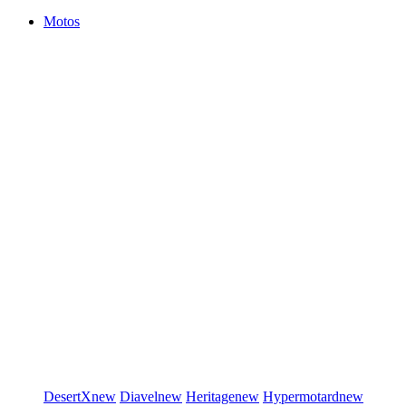
Motos
DesertX
new
Diavel
new
Heritage
new
Hypermotard
new