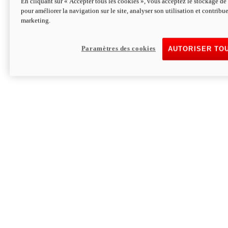
En cliquant sur « Accepter tous les cookies », vous acceptez le stockage de 
pour améliorer la navigation sur le site, analyser son utilisation et contribue
Hypermotard V2 SP 100
marketing.
120,4 ch
Puissance
94 Nm
Couple
177 kg
Poids sans carburant
Paramètres des cookies
AUTORISER TO
Découvrez-le
Monster