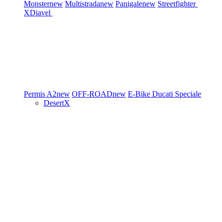
Monster
new
Multistrada
new
Panigale
new
Streetfighter
XDiavel
Permis A2
new
OFF-ROAD
new
E-Bike
Ducati Speciale
DesertX