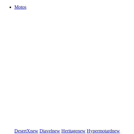
Motos
DesertX
new
Diavel
new
Heritage
new
Hypermotard
new