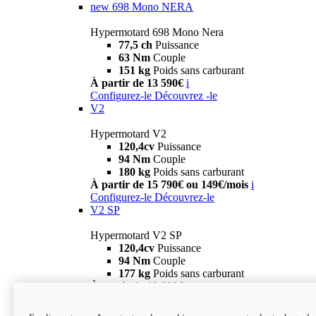
new
698 Mono NERA
Hypermotard 698 Mono Nera
77,5 ch
Puissance
63 Nm
Couple
151 kg
Poids sans carburant
À partir de 13 590€
i
Configurez-le
Découvrez -le
V2
Hypermotard V2
120,4cv
Puissance
94 Nm
Couple
180 kg
Poids sans carburant
À partir de 15 790€ ou 149€/mois
i
Configurez-le
Découvrez-le
V2 SP
Hypermotard V2 SP
120,4cv
Puissance
94 Nm
Couple
177 kg
Poids sans carburant
À partir de 19 990€
i
Configurez-le
Découvrez-le
new
V2 SP 100