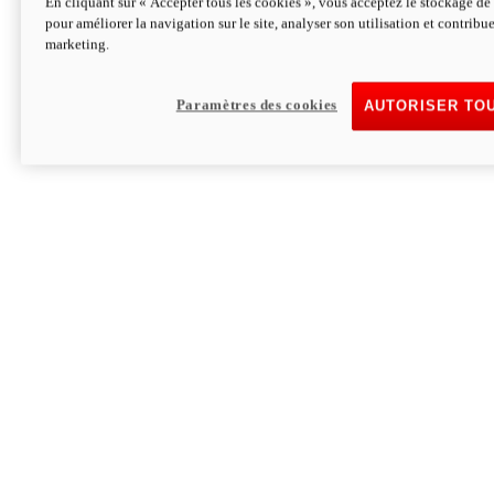
En cliquant sur « Accepter tous les cookies », vous acceptez le stockage de 
pour améliorer la navigation sur le site, analyser son utilisation et contribue
Hypermotard V2 SP 100
marketing.
120,4cv
Puissance
94 Nm
Couple
177 kg
Poids sans carburant
Paramètres des cookies
AUTORISER TO
Découvrez-le
Monster