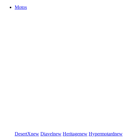
Motos
DesertX
new
Diavel
new
Heritage
new
Hypermotard
new