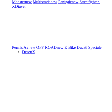
Monster
new
Multistrada
new
Panigale
new
Streetfighter
XDiavel
Permis A2
new
OFF-ROAD
new
E-Bike
Ducati Speciale
DesertX