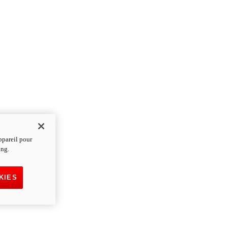
ppareil pour
ing.
KIES